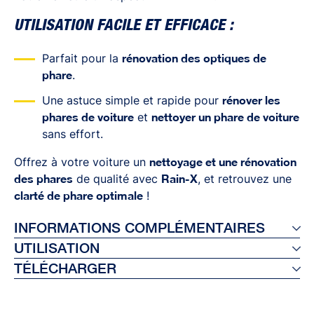
UTILISATION FACILE ET EFFICACE :
Parfait pour la
rénovation des optiques de
phare
.
Une astuce simple et rapide pour
rénover les
phares de voiture
et
nettoyer un phare de voiture
sans effort.
Offrez à votre voiture un
nettoyage et une rénovation
des phares
de qualité avec
Rain-X
, et retrouvez une
clarté de phare optimale
!
INFORMATIONS COMPLÉMENTAIRES
UTILISATION
Ref 26183
TÉLÉCHARGER
EAN 8410410261830
Étape 1 : Éliminez à l’eau claire le plus gros des
Contenance : 325 ml
saletés et des débris des surfaces à traiter
Brochure du produit (TDS)
Unités par cartons : 6