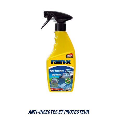
Anti-Insectes et Protecteur
Ant
ANTI-INSECTES ET PROTECTEUR